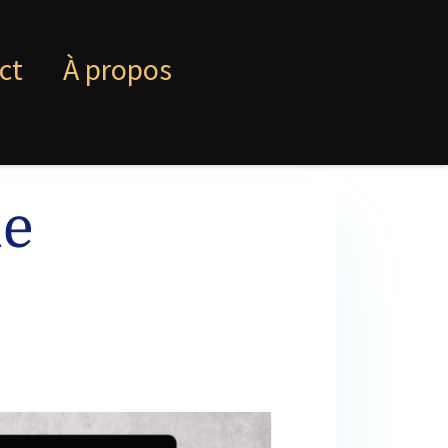
ct
À propos
ie